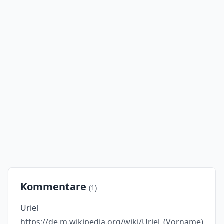
Kommentare
(1)
Uriel
https://de.m.wikipedia.org/wiki/Uriel_(Vorname)