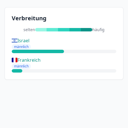
Verbreitung
selten
häufig
Israel
männlich
Frankreich
männlich