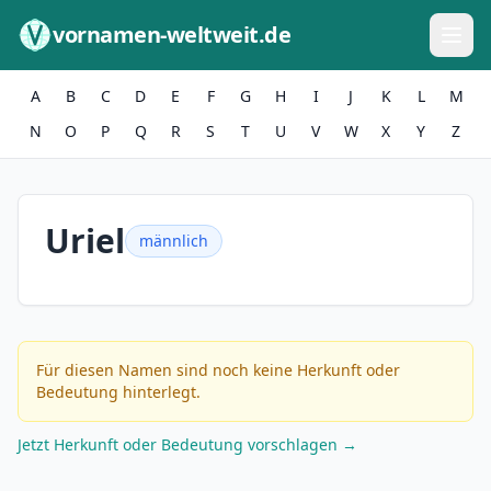
Zum Inhalt springen
vornamen-weltweit.de
A
B
C
D
E
F
G
H
I
J
K
L
M
N
O
P
Q
R
S
T
U
V
W
X
Y
Z
Uriel
männlich
Für diesen Namen sind noch keine Herkunft oder
Bedeutung hinterlegt.
Jetzt Herkunft oder Bedeutung vorschlagen →