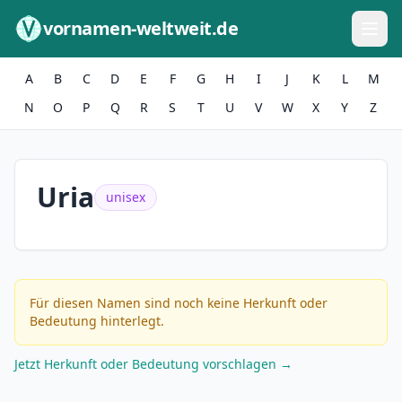
Zum Inhalt springen
vornamen-weltweit.de
A
B
C
D
E
F
G
H
I
J
K
L
M
N
O
P
Q
R
S
T
U
V
W
X
Y
Z
Uria
unisex
Für diesen Namen sind noch keine Herkunft oder
Bedeutung hinterlegt.
Jetzt Herkunft oder Bedeutung vorschlagen →