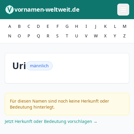
Zum Inhalt springen
vornamen-weltweit.de
A
B
C
D
E
F
G
H
I
J
K
L
M
N
O
P
Q
R
S
T
U
V
W
X
Y
Z
Uri
männlich
Für diesen Namen sind noch keine Herkunft oder
Bedeutung hinterlegt.
Jetzt Herkunft oder Bedeutung vorschlagen →