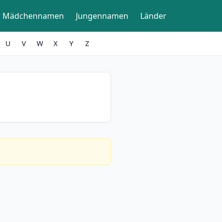
Mädchennamen
Jungennamen
Länder
U
V
W
X
Y
Z