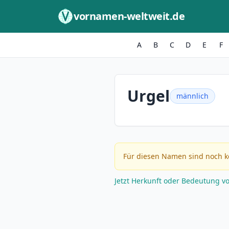
Zum Inhalt springen
vornamen-weltweit.de
A
B
C
D
E
F
Urgel
männlich
Für diesen Namen sind noch k
Jetzt Herkunft oder Bedeutung v