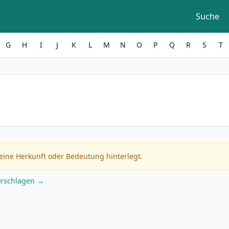
Suche
G
H
I
J
K
L
M
N
O
P
Q
R
S
T
eine Herkunft oder Bedeutung hinterlegt.
orschlagen →