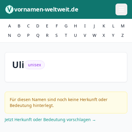
Zum Inhalt springen
vornamen-weltweit.de
A
B
C
D
E
F
G
H
I
J
K
L
M
N
O
P
Q
R
S
T
U
V
W
X
Y
Z
Uli
unisex
Für diesen Namen sind noch keine Herkunft oder
Bedeutung hinterlegt.
Jetzt Herkunft oder Bedeutung vorschlagen →