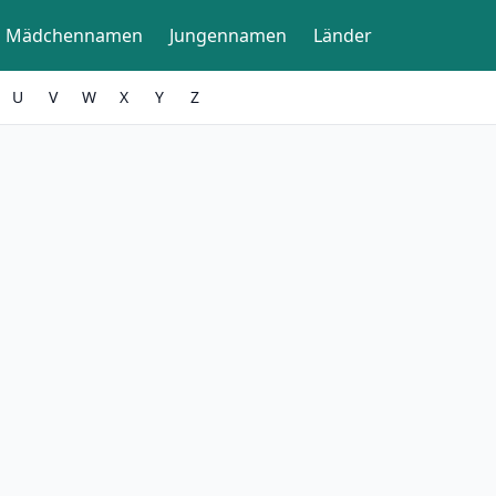
Mädchennamen
Jungennamen
Länder
U
V
W
X
Y
Z