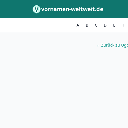
Zum Inhalt springen
vornamen-weltweit.de
A
B
C
D
E
F
← Zurück zu Ugo