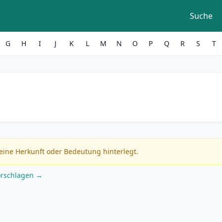
Suche
G
H
I
J
K
L
M
N
O
P
Q
R
S
T
eine Herkunft oder Bedeutung hinterlegt.
orschlagen →