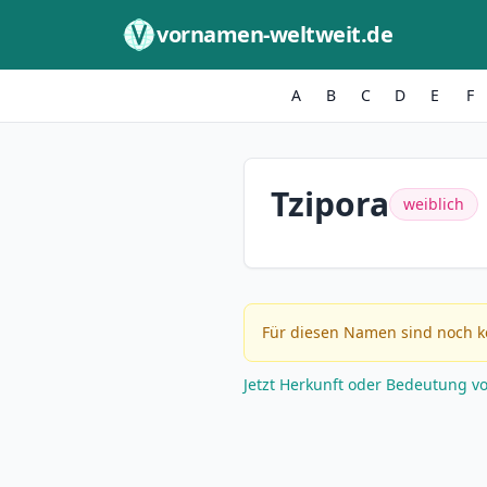
Zum Inhalt springen
vornamen-weltweit.de
A
B
C
D
E
F
Tzipora
weiblich
Für diesen Namen sind noch k
Jetzt Herkunft oder Bedeutung v