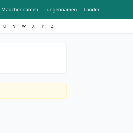
Mädchennamen
Jungennamen
Länder
U
V
W
X
Y
Z