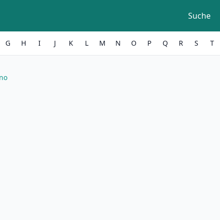
Suche
G
H
I
J
K
L
M
N
O
P
Q
R
S
T
eno