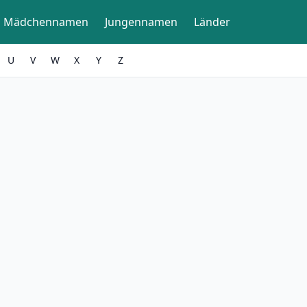
Mädchennamen
Jungennamen
Länder
U
V
W
X
Y
Z