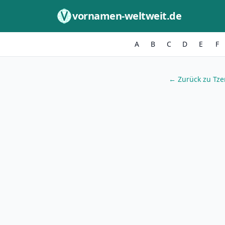
Zum Inhalt springen
vornamen-weltweit.de
A
B
C
D
E
F
← Zurück zu Tz