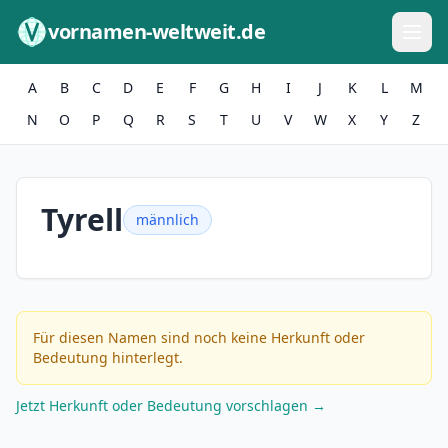
Zum Inhalt springen
vornamen-weltweit.de
A
B
C
D
E
F
G
H
I
J
K
L
M
N
O
P
Q
R
S
T
U
V
W
X
Y
Z
Tyrell
männlich
Für diesen Namen sind noch keine Herkunft oder
Bedeutung hinterlegt.
Jetzt Herkunft oder Bedeutung vorschlagen →