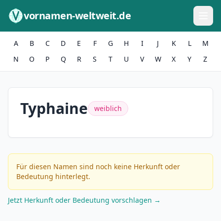
Zum Inhalt springen
vornamen-weltweit.de
A
B
C
D
E
F
G
H
I
J
K
L
M
N
O
P
Q
R
S
T
U
V
W
X
Y
Z
Typhaine
weiblich
Für diesen Namen sind noch keine Herkunft oder
Bedeutung hinterlegt.
Jetzt Herkunft oder Bedeutung vorschlagen →