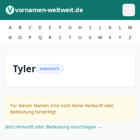
Zum Inhalt springen
vornamen-weltweit.de
A
B
C
D
E
F
G
H
I
J
K
L
M
N
O
P
Q
R
S
T
U
V
W
X
Y
Z
Tyler
männlich
Für diesen Namen sind noch keine Herkunft oder
Bedeutung hinterlegt.
Jetzt Herkunft oder Bedeutung vorschlagen →