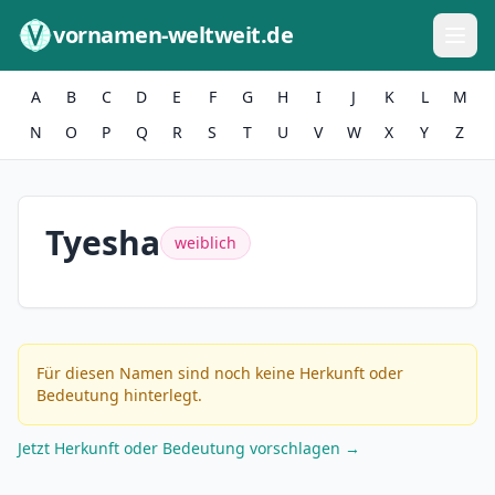
Zum Inhalt springen
vornamen-weltweit.de
A
B
C
D
E
F
G
H
I
J
K
L
M
N
O
P
Q
R
S
T
U
V
W
X
Y
Z
Tyesha
weiblich
Für diesen Namen sind noch keine Herkunft oder
Bedeutung hinterlegt.
Jetzt Herkunft oder Bedeutung vorschlagen →