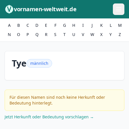
Zum Inhalt springen
vornamen-weltweit.de
A
B
C
D
E
F
G
H
I
J
K
L
M
N
O
P
Q
R
S
T
U
V
W
X
Y
Z
Tye
männlich
Für diesen Namen sind noch keine Herkunft oder
Bedeutung hinterlegt.
Jetzt Herkunft oder Bedeutung vorschlagen →