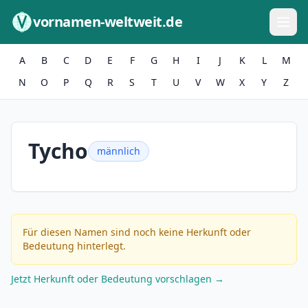
Zum Inhalt springen
vornamen-weltweit.de
A
B
C
D
E
F
G
H
I
J
K
L
M
N
O
P
Q
R
S
T
U
V
W
X
Y
Z
Tycho
männlich
Für diesen Namen sind noch keine Herkunft oder
Bedeutung hinterlegt.
Jetzt Herkunft oder Bedeutung vorschlagen →