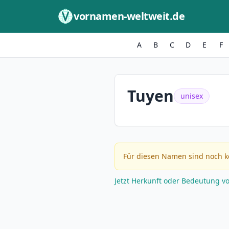
Zum Inhalt springen
vornamen-weltweit.de
A
B
C
D
E
F
Tuyen
unisex
Für diesen Namen sind noch k
Jetzt Herkunft oder Bedeutung v