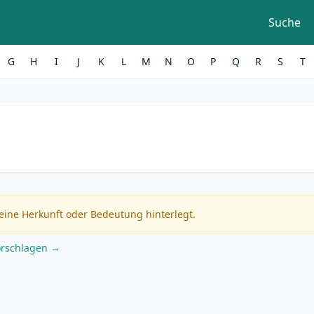
Suche
G
H
I
J
K
L
M
N
O
P
Q
R
S
T
eine Herkunft oder Bedeutung hinterlegt.
orschlagen →