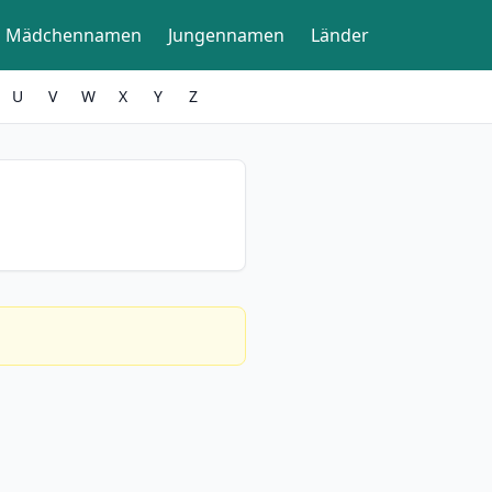
Mädchennamen
Jungennamen
Länder
U
V
W
X
Y
Z