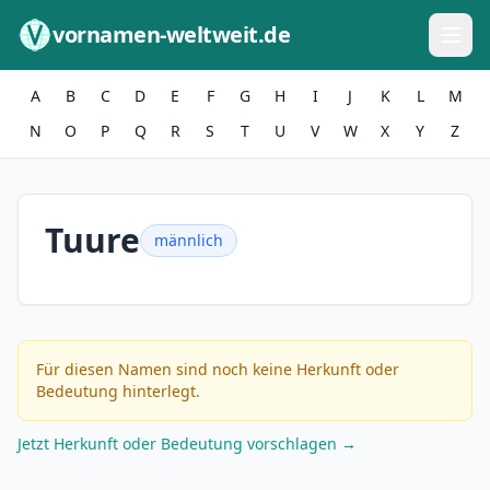
Zum Inhalt springen
vornamen-weltweit.de
A
B
C
D
E
F
G
H
I
J
K
L
M
N
O
P
Q
R
S
T
U
V
W
X
Y
Z
Tuure
männlich
Für diesen Namen sind noch keine Herkunft oder
Bedeutung hinterlegt.
Jetzt Herkunft oder Bedeutung vorschlagen →