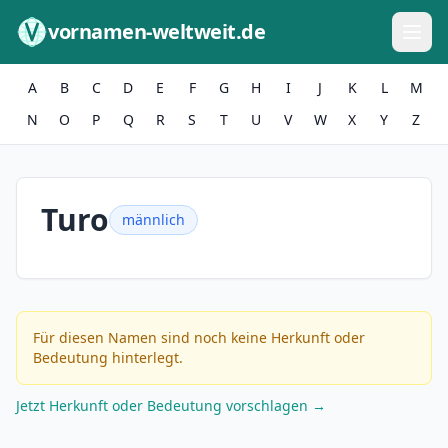
Zum Inhalt springen
vornamen-weltweit.de
A
B
C
D
E
F
G
H
I
J
K
L
M
N
O
P
Q
R
S
T
U
V
W
X
Y
Z
Turo
männlich
Für diesen Namen sind noch keine Herkunft oder
Bedeutung hinterlegt.
Jetzt Herkunft oder Bedeutung vorschlagen →