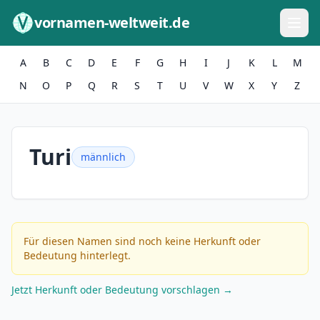
Zum Inhalt springen
vornamen-weltweit.de
A
B
C
D
E
F
G
H
I
J
K
L
M
N
O
P
Q
R
S
T
U
V
W
X
Y
Z
Turi
männlich
Für diesen Namen sind noch keine Herkunft oder
Bedeutung hinterlegt.
Jetzt Herkunft oder Bedeutung vorschlagen →