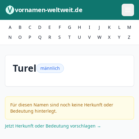
Zum Inhalt springen
vornamen-weltweit.de
A
B
C
D
E
F
G
H
I
J
K
L
M
N
O
P
Q
R
S
T
U
V
W
X
Y
Z
Turel
männlich
Für diesen Namen sind noch keine Herkunft oder
Bedeutung hinterlegt.
Jetzt Herkunft oder Bedeutung vorschlagen →