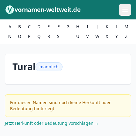
Zum Inhalt springen
vornamen-weltweit.de
A
B
C
D
E
F
G
H
I
J
K
L
M
N
O
P
Q
R
S
T
U
V
W
X
Y
Z
Tural
männlich
Für diesen Namen sind noch keine Herkunft oder
Bedeutung hinterlegt.
Jetzt Herkunft oder Bedeutung vorschlagen →