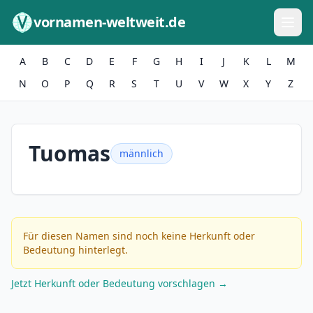
Zum Inhalt springen
vornamen-weltweit.de
A
B
C
D
E
F
G
H
I
J
K
L
M
N
O
P
Q
R
S
T
U
V
W
X
Y
Z
Tuomas
männlich
Für diesen Namen sind noch keine Herkunft oder
Bedeutung hinterlegt.
Jetzt Herkunft oder Bedeutung vorschlagen →