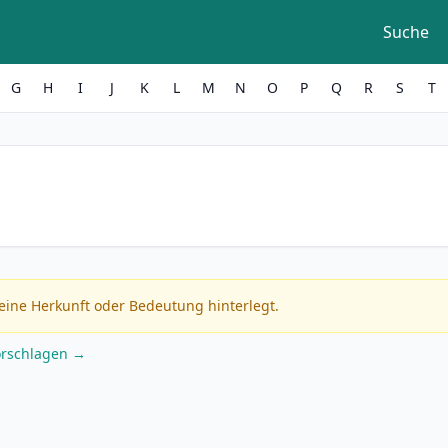
Suche
G
H
I
J
K
L
M
N
O
P
Q
R
S
T
eine Herkunft oder Bedeutung hinterlegt.
orschlagen →