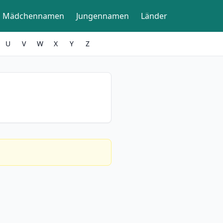
Mädchennamen
Jungennamen
Länder
U
V
W
X
Y
Z