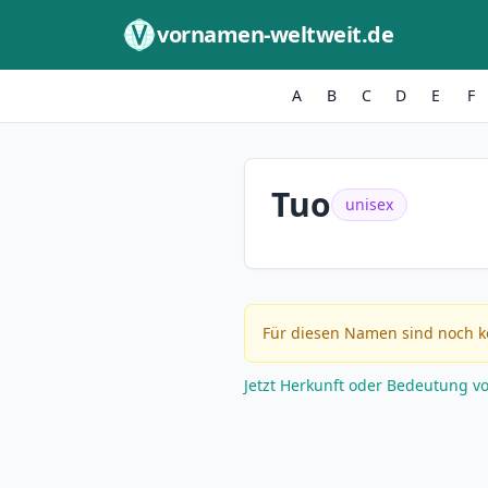
Zum Inhalt springen
vornamen-weltweit.de
A
B
C
D
E
F
Tuo
unisex
Für diesen Namen sind noch k
Jetzt Herkunft oder Bedeutung v