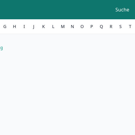
Suche
G
H
I
J
K
L
M
N
O
P
Q
R
S
T
ng