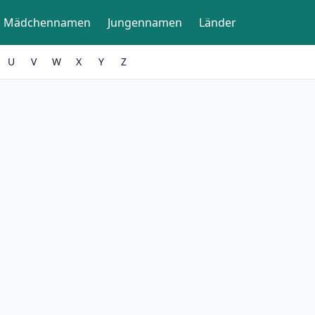
Mädchennamen
Jungennamen
Länder
U
V
W
X
Y
Z