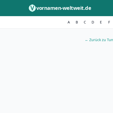
Zum Inhalt springen
vornamen-weltweit.de
A
B
C
D
E
F
← Zurück zu Tu