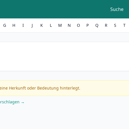
Suche
G
H
I
J
K
L
M
N
O
P
Q
R
S
T
eine Herkunft oder Bedeutung hinterlegt.
orschlagen →