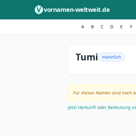
Zum Inhalt springen
vornamen-weltweit.de
A
B
C
D
E
F
Tumi
männlich
Für diesen Namen sind noch k
Jetzt Herkunft oder Bedeutung v