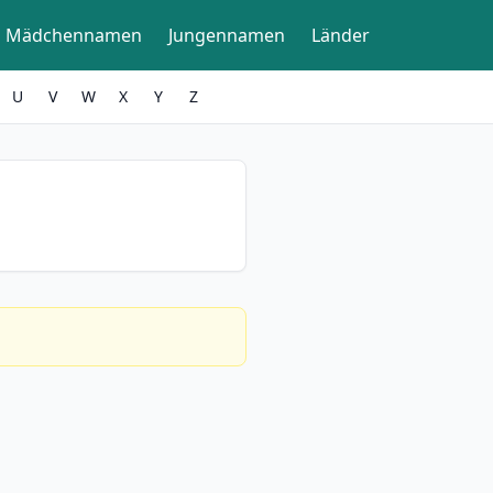
Mädchennamen
Jungennamen
Länder
U
V
W
X
Y
Z