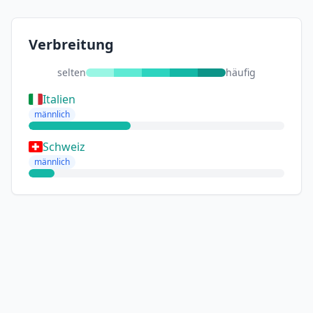
Verbreitung
selten
häufig
Italien
männlich
Schweiz
männlich