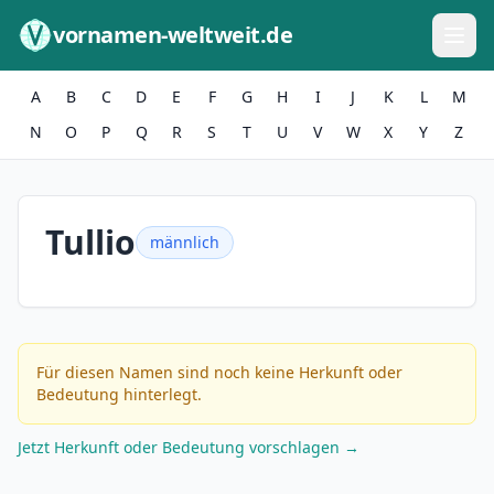
Zum Inhalt springen
vornamen-weltweit.de
A
B
C
D
E
F
G
H
I
J
K
L
M
N
O
P
Q
R
S
T
U
V
W
X
Y
Z
Tullio
männlich
Für diesen Namen sind noch keine Herkunft oder
Bedeutung hinterlegt.
Jetzt Herkunft oder Bedeutung vorschlagen →