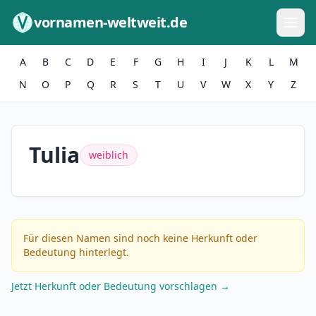
Zum Inhalt springen
vornamen-weltweit.de
A
B
C
D
E
F
G
H
I
J
K
L
M
N
O
P
Q
R
S
T
U
V
W
X
Y
Z
Tulia
weiblich
Für diesen Namen sind noch keine Herkunft oder
Bedeutung hinterlegt.
Jetzt Herkunft oder Bedeutung vorschlagen →