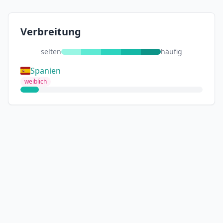
Verbreitung
selten
häufig
Spanien
weiblich