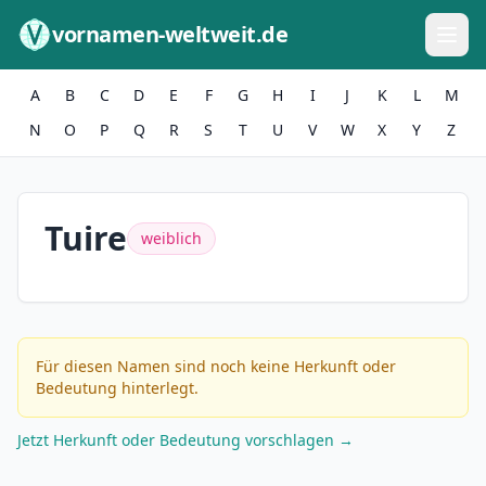
Zum Inhalt springen
vornamen-weltweit.de
A
B
C
D
E
F
G
H
I
J
K
L
M
N
O
P
Q
R
S
T
U
V
W
X
Y
Z
Tuire
weiblich
Für diesen Namen sind noch keine Herkunft oder
Bedeutung hinterlegt.
Jetzt Herkunft oder Bedeutung vorschlagen →