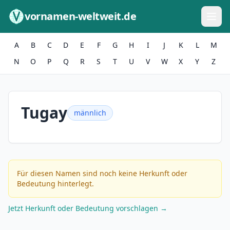
Zum Inhalt springen
vornamen-weltweit.de
A
B
C
D
E
F
G
H
I
J
K
L
M
N
O
P
Q
R
S
T
U
V
W
X
Y
Z
Tugay
männlich
Für diesen Namen sind noch keine Herkunft oder
Bedeutung hinterlegt.
Jetzt Herkunft oder Bedeutung vorschlagen →