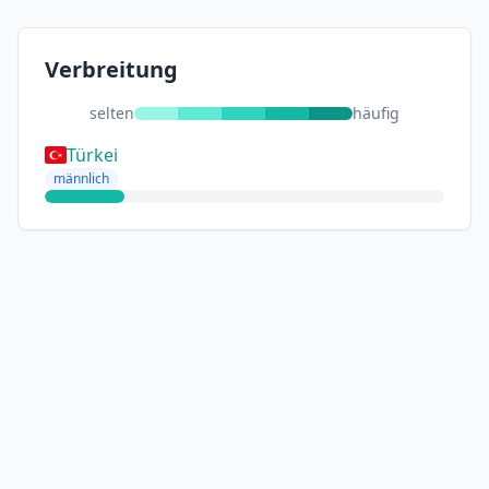
Verbreitung
selten
häufig
Türkei
männlich