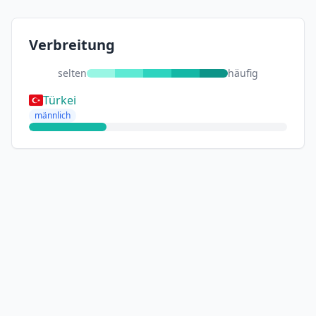
Verbreitung
selten
häufig
Türkei
männlich