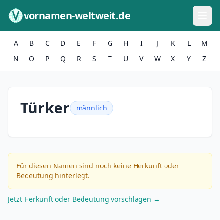
Zum Inhalt springen
vornamen-weltweit.de
A
B
C
D
E
F
G
H
I
J
K
L
M
N
O
P
Q
R
S
T
U
V
W
X
Y
Z
Türker
männlich
Für diesen Namen sind noch keine Herkunft oder
Bedeutung hinterlegt.
Jetzt Herkunft oder Bedeutung vorschlagen →