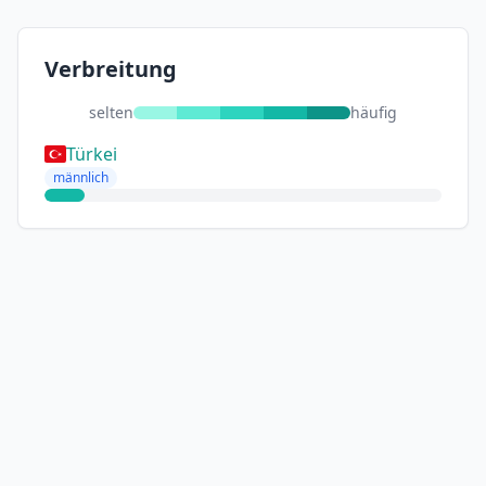
Verbreitung
selten
häufig
Türkei
männlich