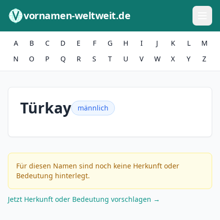
Zum Inhalt springen
vornamen-weltweit.de
A
B
C
D
E
F
G
H
I
J
K
L
M
N
O
P
Q
R
S
T
U
V
W
X
Y
Z
Türkay
männlich
Für diesen Namen sind noch keine Herkunft oder
Bedeutung hinterlegt.
Jetzt Herkunft oder Bedeutung vorschlagen →