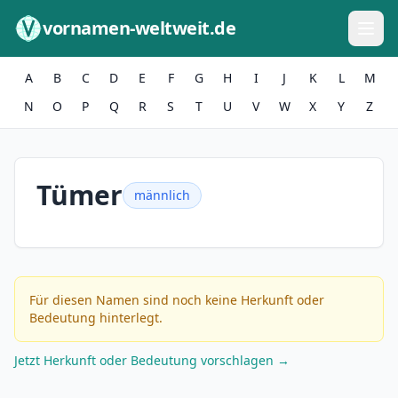
Zum Inhalt springen
vornamen-weltweit.de
A
B
C
D
E
F
G
H
I
J
K
L
M
N
O
P
Q
R
S
T
U
V
W
X
Y
Z
Tümer
männlich
Für diesen Namen sind noch keine Herkunft oder
Bedeutung hinterlegt.
Jetzt Herkunft oder Bedeutung vorschlagen →