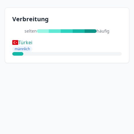
Verbreitung
selten
häufig
Türkei
männlich