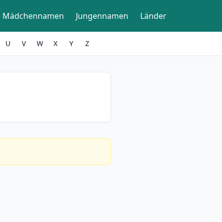
Mädchennamen
Jungennamen
Länder
U
V
W
X
Y
Z