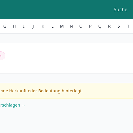
Suche
G
H
I
J
K
L
M
N
O
P
Q
R
S
T
h
eine Herkunft oder Bedeutung hinterlegt.
orschlagen →