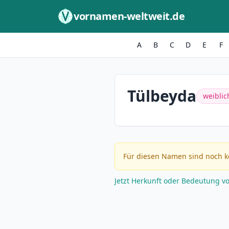
Zum Inhalt springen
vornamen-weltweit.de
A
B
C
D
E
F
Tülbeyda
weiblic
Für diesen Namen sind noch k
Jetzt Herkunft oder Bedeutung v