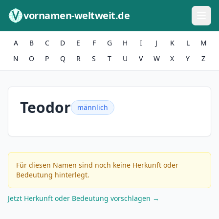
Zum Inhalt springen
vornamen-weltweit.de
A
B
C
D
E
F
G
H
I
J
K
L
M
N
O
P
Q
R
S
T
U
V
W
X
Y
Z
Teodor
männlich
Für diesen Namen sind noch keine Herkunft oder
Bedeutung hinterlegt.
Jetzt Herkunft oder Bedeutung vorschlagen →