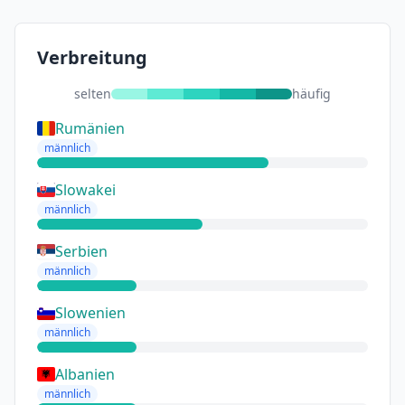
Verbreitung
selten
häufig
Rumänien
männlich
Slowakei
männlich
Serbien
männlich
Slowenien
männlich
Albanien
männlich