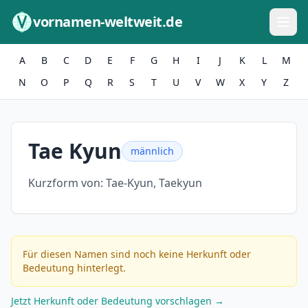
Zum Inhalt springen
vornamen-weltweit.de
A
B
C
D
E
F
G
H
I
J
K
L
M
N
O
P
Q
R
S
T
U
V
W
X
Y
Z
Tae Kyun
männlich
Kurzform von:
Tae-Kyun, Taekyun
Für diesen Namen sind noch keine Herkunft oder
Bedeutung hinterlegt.
Jetzt Herkunft oder Bedeutung vorschlagen →