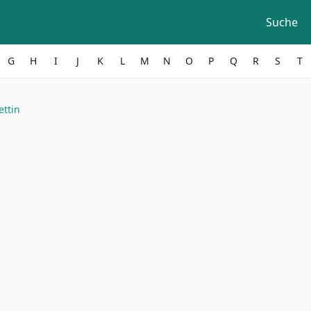
Suche
G
H
I
J
K
L
M
N
O
P
Q
R
S
T
ettin