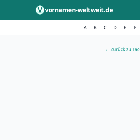
Zum Inhalt springen
vornamen-weltweit.de
A
B
C
D
E
F
← Zurück zu Tac