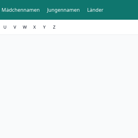
Mädchennamen
Jungennamen
Länder
U
V
W
X
Y
Z