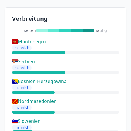
Verbreitung
selten
häufig
Montenegro
männlich
Serbien
männlich
Bosnien-Herzegowina
männlich
Nordmazedonien
männlich
Slowenien
männlich