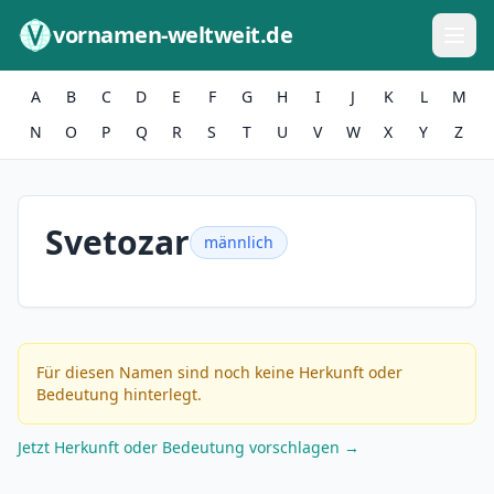
Zum Inhalt springen
vornamen-weltweit.de
A
B
C
D
E
F
G
H
I
J
K
L
M
N
O
P
Q
R
S
T
U
V
W
X
Y
Z
Svetozar
männlich
Für diesen Namen sind noch keine Herkunft oder
Bedeutung hinterlegt.
Jetzt Herkunft oder Bedeutung vorschlagen →