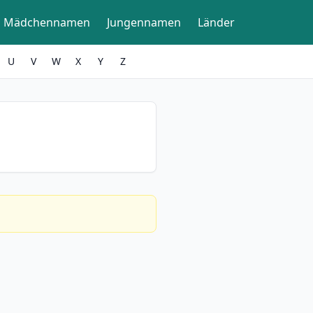
Mädchennamen
Jungennamen
Länder
U
V
W
X
Y
Z