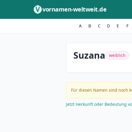
Zum Inhalt springen
vornamen-weltweit.de
A
B
C
D
E
F
Suzana
weiblich
Für diesen Namen sind noch k
Jetzt Herkunft oder Bedeutung v