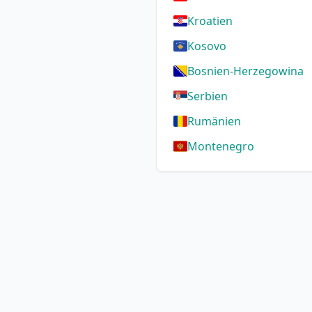
Kroatien
Kosovo
Bosnien-Herzegowina
Serbien
Rumänien
Montenegro