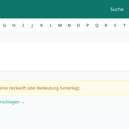
Suche
G
H
I
J
K
L
M
N
O
P
Q
R
S
T
eine Herkunft oder Bedeutung hinterlegt.
orschlagen →