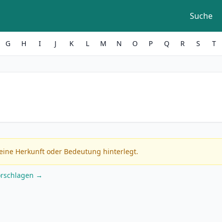
Suche
G
H
I
J
K
L
M
N
O
P
Q
R
S
T
eine Herkunft oder Bedeutung hinterlegt.
orschlagen →