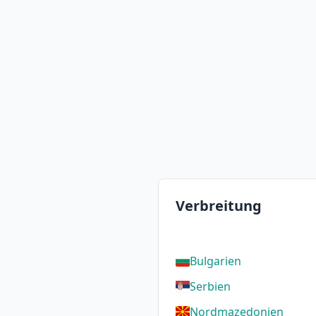
Verbreitung
Bulgarien
Serbien
Nordmazedonien