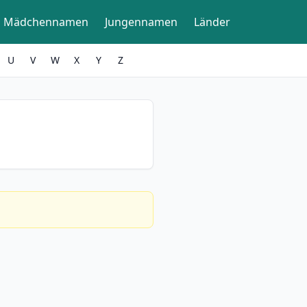
Mädchennamen
Jungennamen
Länder
U
V
W
X
Y
Z