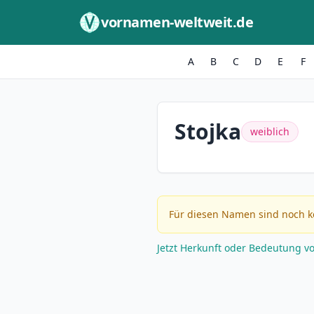
Zum Inhalt springen
vornamen-weltweit.de
A
B
C
D
E
F
Stojka
weiblich
Für diesen Namen sind noch k
Jetzt Herkunft oder Bedeutung v