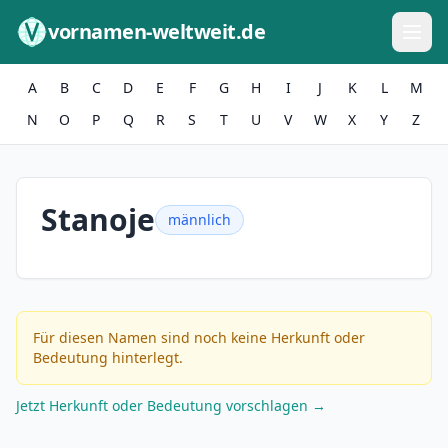
Zum Inhalt springen
vornamen-weltweit.de
A
B
C
D
E
F
G
H
I
J
K
L
M
N
O
P
Q
R
S
T
U
V
W
X
Y
Z
Stanoje
männlich
Für diesen Namen sind noch keine Herkunft oder
Bedeutung hinterlegt.
Jetzt Herkunft oder Bedeutung vorschlagen →