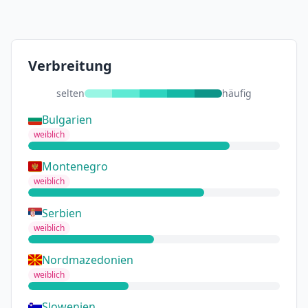
Verbreitung
selten
häufig
Bulgarien
weiblich
Montenegro
weiblich
Serbien
weiblich
Nordmazedonien
weiblich
Slowenien