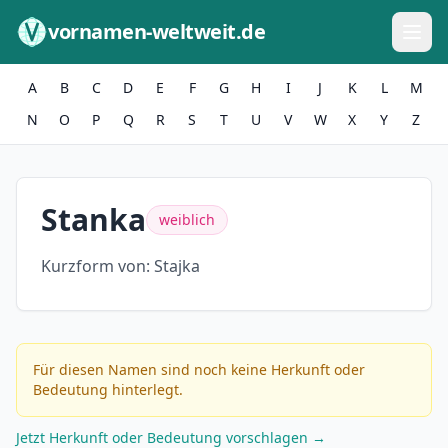
Zum Inhalt springen
vornamen-weltweit.de
A
B
C
D
E
F
G
H
I
J
K
L
M
N
O
P
Q
R
S
T
U
V
W
X
Y
Z
Stanka
weiblich
Kurzform von:
Stajka
Für diesen Namen sind noch keine Herkunft oder
Bedeutung hinterlegt.
Jetzt Herkunft oder Bedeutung vorschlagen →