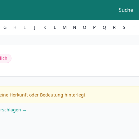
Suche
G
H
I
J
K
L
M
N
O
P
Q
R
S
T
lich
eine Herkunft oder Bedeutung hinterlegt.
orschlagen →