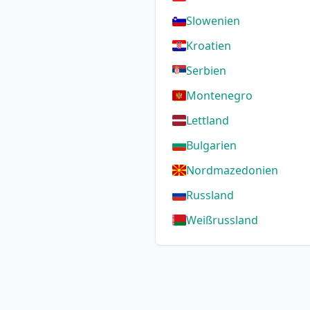
Slowenien
Kroatien
Serbien
Montenegro
Lettland
Bulgarien
Nordmazedonien
Russland
Weißrussland