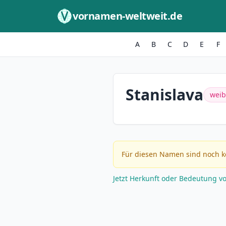
Zum Inhalt springen
vornamen-weltweit.de
A
B
C
D
E
F
Stanislava
weib
Für diesen Namen sind noch k
Jetzt Herkunft oder Bedeutung v