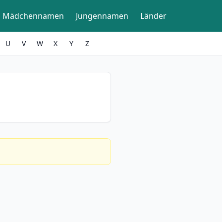
Mädchennamen
Jungennamen
Länder
U
V
W
X
Y
Z