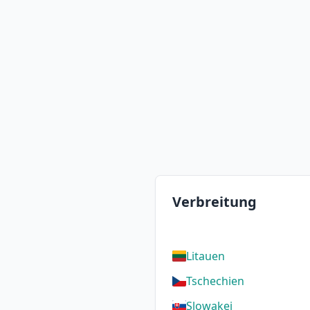
Verbreitung
Litauen
Tschechien
Slowakei