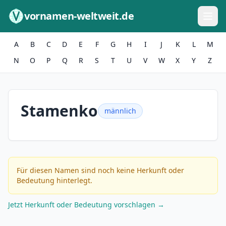
Zum Inhalt springen
vornamen-weltweit.de
A
B
C
D
E
F
G
H
I
J
K
L
M
N
O
P
Q
R
S
T
U
V
W
X
Y
Z
Stamenko
männlich
Für diesen Namen sind noch keine Herkunft oder
Bedeutung hinterlegt.
Jetzt Herkunft oder Bedeutung vorschlagen →