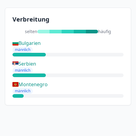
Verbreitung
selten
häufig
Bulgarien
männlich
Serbien
männlich
Montenegro
männlich