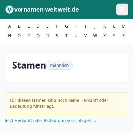
Zum Inhalt springen
vornamen-weltweit.de
A
B
C
D
E
F
G
H
I
J
K
L
M
N
O
P
Q
R
S
T
U
V
W
X
Y
Z
Stamen
männlich
Für diesen Namen sind noch keine Herkunft oder
Bedeutung hinterlegt.
Jetzt Herkunft oder Bedeutung vorschlagen →