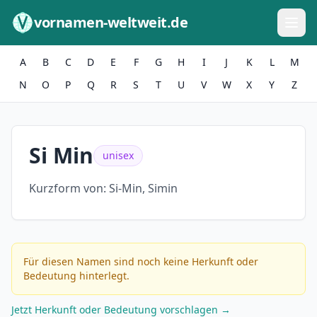
Zum Inhalt springen
vornamen-weltweit.de
A
B
C
D
E
F
G
H
I
J
K
L
M
N
O
P
Q
R
S
T
U
V
W
X
Y
Z
Si Min
unisex
Kurzform von:
Si-Min, Simin
Für diesen Namen sind noch keine Herkunft oder
Bedeutung hinterlegt.
Jetzt Herkunft oder Bedeutung vorschlagen →