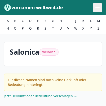
Zum Inhalt springen
vornamen-weltweit.de
A
B
C
D
E
F
G
H
I
J
K
L
M
N
O
P
Q
R
S
T
U
V
W
X
Y
Z
Salonica
weiblich
Für diesen Namen sind noch keine Herkunft oder
Bedeutung hinterlegt.
Jetzt Herkunft oder Bedeutung vorschlagen →