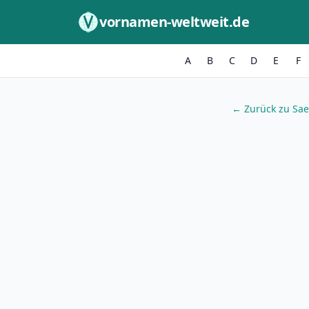
Zum Inhalt springen
vornamen-weltweit.de
A
B
C
D
E
F
← Zurück zu Sa