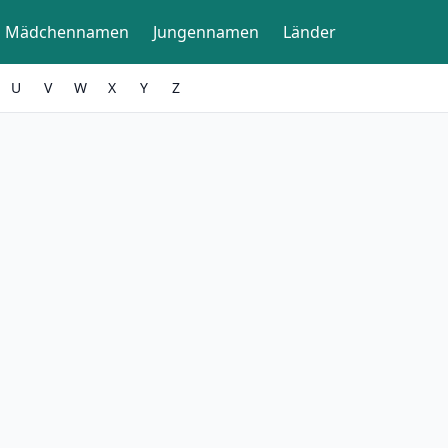
Mädchennamen
Jungennamen
Länder
U
V
W
X
Y
Z