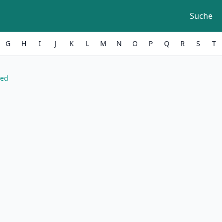
Suche
G
H
I
J
K
L
M
N
O
P
Q
R
S
T
eed