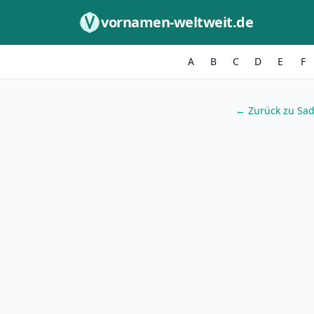
Zum Inhalt springen
vornamen-weltweit.de
A
B
C
D
E
F
← Zurück zu Sad