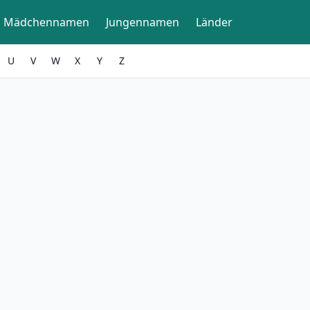
Mädchennamen
Jungennamen
Länder
U
V
W
X
Y
Z