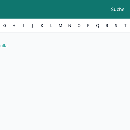
Suche
G
H
I
J
K
L
M
N
O
P
Q
R
S
T
ulla