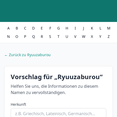
A
B
C
D
E
F
G
H
I
J
K
L
M
N
O
P
Q
R
S
T
U
V
W
X
Y
Z
← Zurück zu Ryuuzaburou
Vorschlag für „Ryuuzaburou“
Helfen Sie uns, die Informationen zu diesem
Namen zu vervollständigen.
Herkunft