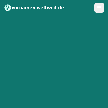
Zum Inhalt springen
vornamen-weltweit.de