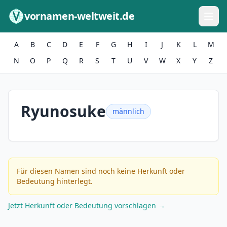
Zum Inhalt springen
vornamen-weltweit.de
A
B
C
D
E
F
G
H
I
J
K
L
M
N
O
P
Q
R
S
T
U
V
W
X
Y
Z
Ryunosuke
männlich
Für diesen Namen sind noch keine Herkunft oder
Bedeutung hinterlegt.
Jetzt Herkunft oder Bedeutung vorschlagen →