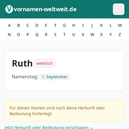
Zum Inhalt springen
vornamen-weltweit.de
A
B
C
D
E
F
G
H
I
J
K
L
M
N
O
P
Q
R
S
T
U
V
W
X
Y
Z
Ruth
weiblich
Namenstag:
1. September
Für diesen Namen sind noch keine Herkunft oder
Bedeutung hinterlegt.
Jetzt Herkunft oder Bedeutung vorschlagen →